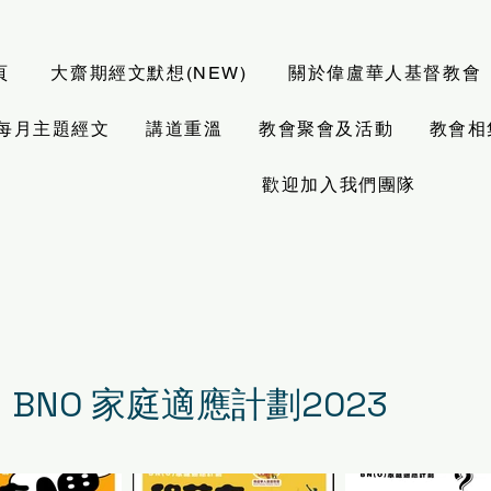
頁
大齋期經文默想(NEW)
關於偉盧華人基督教會
6 每月主題經文
講道重溫
教會聚會及活動
教會相
歡迎加入我們團隊
BNO 家庭適應計劃2023